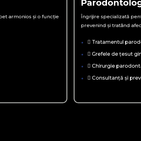
Parodontolog
bet armonios și o funcție
Îngrijire specializată pen
prevenind și tratând afe
Tratamentul parod
Grefele de țesut gi
Chirurgie parodont
Consultanță și prev