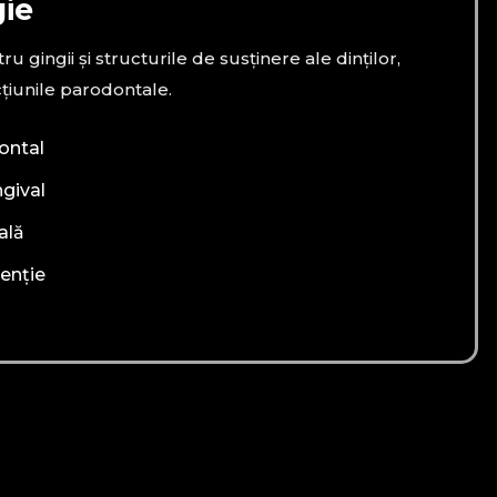
ie
tru gingii și structurile de susținere ale dinților,
cțiunile parodontale.
ontal
ngival
ală
enție