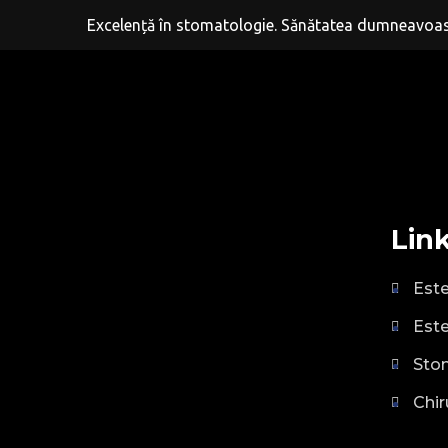
Excelență în stomatologie. Sănătatea dumneavoast
Link
Este
Este
Sto
Chir