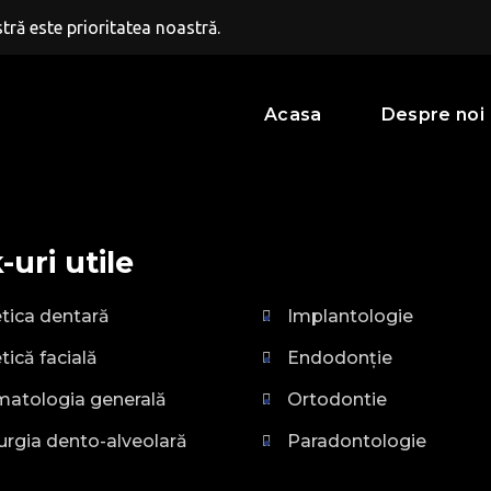
ră este prioritatea noastră.
Acasa
Despre noi
-uri utile
tica dentară
Implantologie
tică facială
Endodonție
matologia generală
Ortodontie
urgia dento-alveolară
Paradontologie